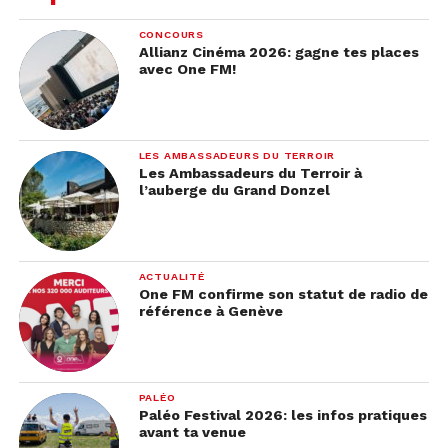
l’arrivée d’une nouvelle servante, incarnée par
Emma Stone, va chambouler son règne car la
CONCOURS
jeune femme voudra satisfaire ses ambitions, et
Allianz Cinéma 2026: gagne tes places
avec One FM!
elle ne laissera ni homme, ni femme, ni politique,
ni même un lapin se mettre en travers de son
chemin.
LES AMBASSADEURS DU TERROIR
En salle en ce moment :
Les Ambassadeurs du Terroir à
l’auberge du Grand Donzel
ACTUALITÉ
One FM confirme son statut de radio de
référence à Genève
PALÉO
Paléo Festival 2026: les infos pratiques
avant ta venue