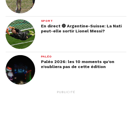
SPORT
En direct 🔴 Argentine-Suisse: La Nati
peut-elle sortir Lionel Messi?
PALÉO
Paléo 2026: les 10 moments qu’on
n’oubliera pas de cette édition
PUBLICITÉ
3. Vice
Rien que pour la transformation bluffante de
Christian Bale (18 kilos en plus, quand même!), ce
film s’annonce spectaculaire. Après son épatant et