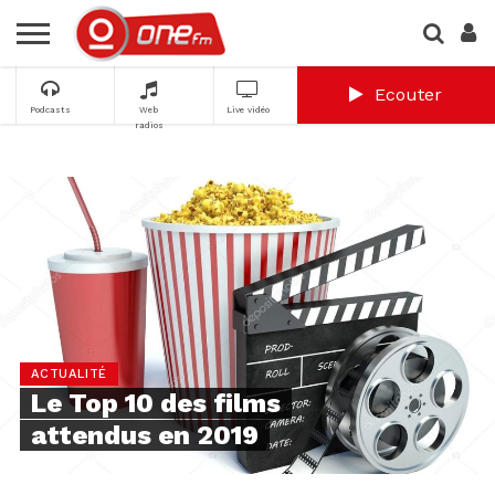
Ecouter
Podcasts
Web
Live vidéo
radios
ACTUALITÉ
Le Top 10 des films
attendus en 2019