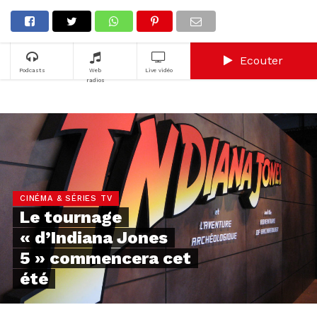
Ecouter
Podcasts
Web
Live vidéo
radios
CINÉMA & SÉRIES TV
Le tournage
« d’Indiana Jones
5 » commencera cet
été