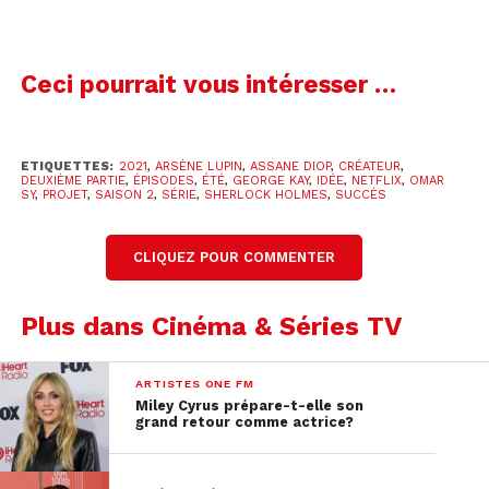
Ceci pourrait vous intéresser …
ETIQUETTES:
2021
,
ARSÈNE LUPIN
,
ASSANE DIOP
,
CRÉATEUR
,
DEUXIÈME PARTIE
,
ÉPISODES
,
ÉTÉ
,
GEORGE KAY
,
IDÉE
,
NETFLIX
,
OMAR
SY
,
PROJET
,
SAISON 2
,
SÉRIE
,
SHERLOCK HOLMES
,
SUCCÈS
CLIQUEZ POUR COMMENTER
Plus dans Cinéma & Séries TV
Les créateurs attendent toujours d’avoir la
ARTISTES ONE FM
confirmation de la part de Netflix pour une saison
Miley Cyrus prépare-t-elle son
grand retour comme actrice?
2, mais cela ne les empêche pas de se concentrer
sur la thématique des prochains épisodes.