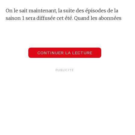
On le sait maintenant, la suite des épisodes de la
saison 1 sera diffusée cet été. Quand les abonnées
trépignent d’impatience de retrouver
Assane
Diop
à l’écran, d’autres, comme les créateurs,
pensent déjà à la suite des aventures de ce
gentleman cambrioleur.
CONTINUER LA LECTURE
PUBLICITÉ