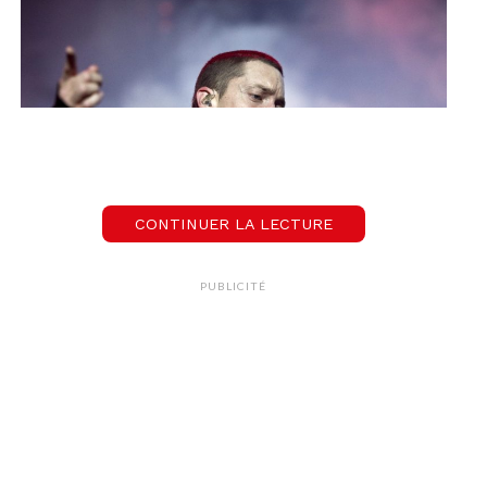
CONTINUER LA LECTURE
Crédit : KEYSTONE / KEYSTONE / ENNIO LEANZA
PUBLICITÉ
Eminem, une star
internationale
Toujours en vogue, Eminem est un artiste qui
traverse les époques. A 49 ans, le rappeur
surnommé « Rap God » est devenu un
personnage emblématique de la scène musicale.