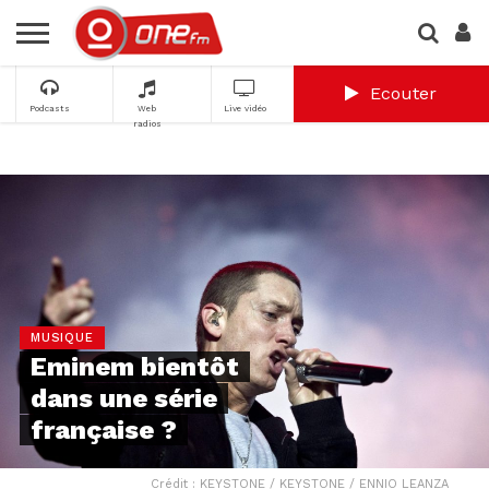
Ecouter
Podcasts
Web
Live vidéo
radios
MUSIQUE
Eminem bientôt
dans une série
française ?
Crédit : KEYSTONE / KEYSTONE / ENNIO LEANZA