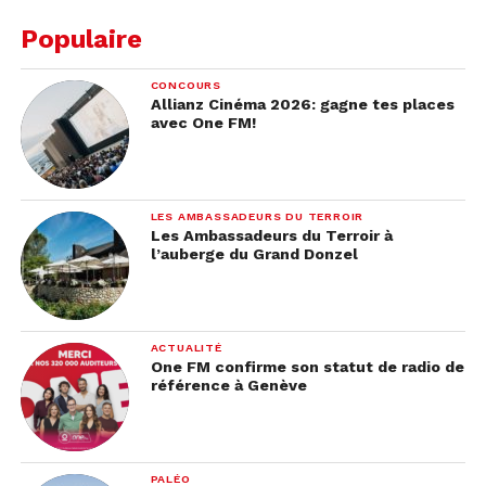
Si on peut fantasmer ? Le plus grand rappeur du
Populaire
monde, Eminem ! »
.
Un projet qui parait
difficilement réalisable mais qui donnerait tout de
CONCOURS
même une nouvelle dynamique à cette série déjà
Allianz Cinéma 2026: gagne tes places
culte.
avec One FM!
LES AMBASSADEURS DU TERROIR
Les Ambassadeurs du Terroir à
l’auberge du Grand Donzel
ACTUALITÉ
One FM confirme son statut de radio de
référence à Genève
PALÉO