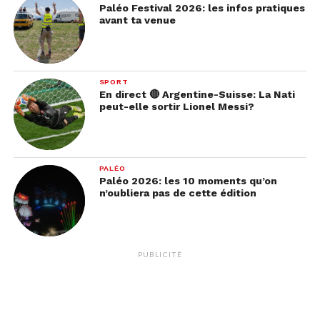
Paléo Festival 2026: les infos pratiques
avant ta venue
Voir cette publication sur Instagram
SPORT
En direct 🔴 Argentine-Suisse: La Nati
peut-elle sortir Lionel Messi?
PALÉO
Paléo 2026: les 10 moments qu’on
n’oubliera pas de cette édition
Une publication partagée par Validé (@valide_laserie)
PUBLICITÉ
Pour l’instant cette collaboration n’est qu’une
utopie, mais on espère très fortement qu’elle