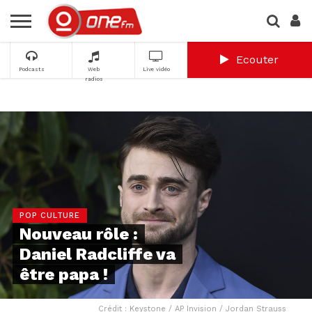
Ecouter
Podcasts
Web
Live vidéo
radios
POP CULTURE
Nouveau rôle :
Daniel Radcliffe va
être papa !
Crédit : Keystone / AP Invision / Jordan Strauss