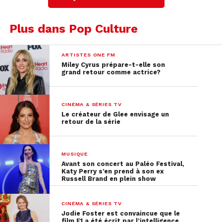
Plus dans Pop Culture
ARTISTES ONE FM
Miley Cyrus prépare-t-elle son
grand retour comme actrice?
CINÉMA & SÉRIES TV
Le créateur de Glee envisage un
retour de la série
MUSIQUE
Avant son concert au Paléo Festival,
© El Traslador / Twitter
Katy Perry s’en prend à son ex
Russell Brand en plein show
La grossesse confirmée
CINÉMA & SÉRIES TV
dans les médias
Jodie Foster est convaincue que le
film F1 a été écrit par l’intelligence