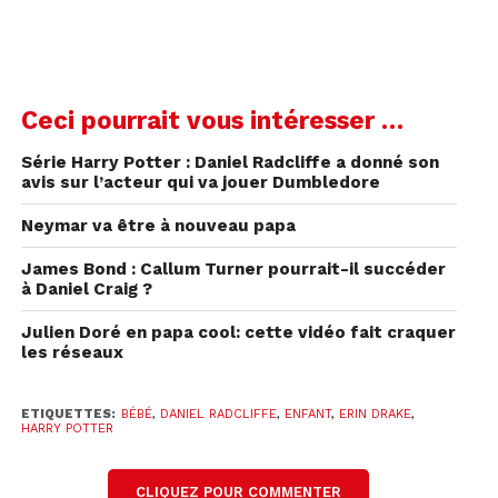
Ces clichés ont soulevé de nombreuses questions
et ont commencé à faire courir les rumeurs sur
une potentielle grossesse, puisqu’on constate que
Ceci pourrait vous intéresser …
Erin Drake
semble avoir un ventre plus arrondi
qu’à son habitude.
Série Harry Potter : Daniel Radcliffe a donné son
avis sur l’acteur qui va jouer Dumbledore
Sans confirmation officielle de la part des
Neymar va être à nouveau papa
principaux.ales intéressé.e.s, il fallait cependant
rester prudent.e sur ce qu’on pouvait affirmer.
James Bond : Callum Turner pourrait-il succéder
à Daniel Craig ?
Julien Doré en papa cool: cette vidéo fait craquer
les réseaux
ETIQUETTES:
BÉBÉ
,
DANIEL RADCLIFFE
,
ENFANT
,
ERIN DRAKE
,
HARRY POTTER
CLIQUEZ POUR COMMENTER