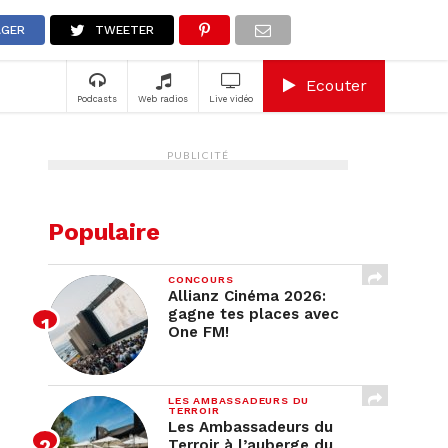
A
AGER
TWEETER
Ecouter
Podcasts
Web radios
Live vidéo
PUBLICITÉ
Populaire
CONCOURS
Allianz Cinéma 2026:
gagne tes places avec
One FM!
LES AMBASSADEURS DU
TERROIR
Les Ambassadeurs du
Terroir à l’auberge du