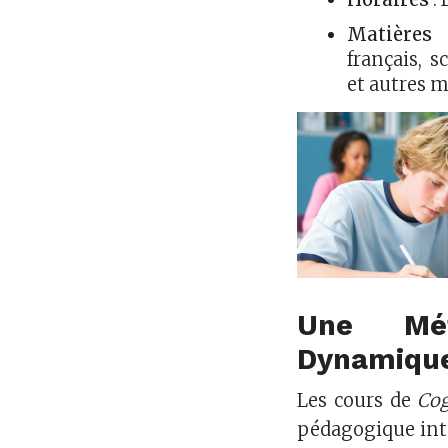
Matières 
français, s
et autres m
Une Mét
Dynamiqu
Les cours de
Cog
pédagogique inte