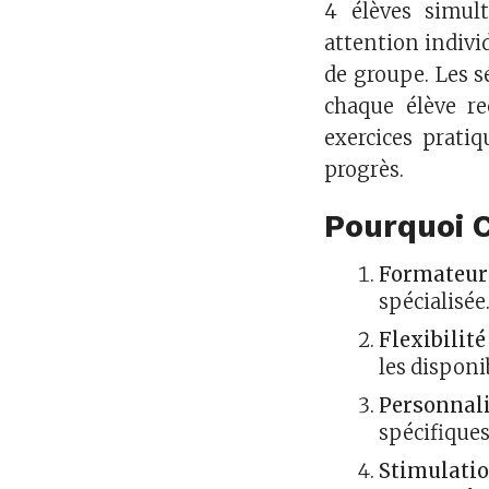
4 élèves simul
attention indiv
de groupe. Les s
chaque élève reç
exercices prati
progrès.
Pourquoi C
Formateur
spécialisée
Flexibilité
les disponib
Personnal
spécifiques
Stimulati