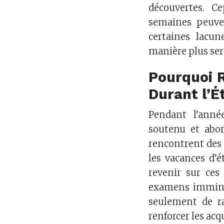
découvertes. C
semaines peuven
certaines lacun
manière plus ser
Pourquoi 
Durant l’É
Pendant l’anné
soutenu et abor
rencontrent des 
les vacances d’
revenir sur ces
examens immine
seulement de ra
renforcer les acq