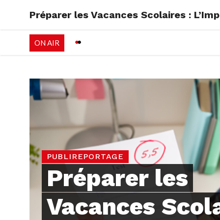
Préparer les Vacances Scolaires : L’I
RADIO
EMISSI
ON AIR
PALÉO FESTIVAL 
PUBLIREPORTAGE
Préparer les
Vacances Scola