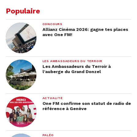
Populaire
CONCOURS
Allianz Cinéma 2026: gagne tes places
avec One FM!
LES AMBASSADEURS DU TERROIR
Les Ambassadeurs du Terroir à
l’auberge du Grand Donzel
© TikTok
Après 60 minutes passées sur
TikTok
, les
ACTUALITÉ
mineur.e.s recevront une notification leur
One FM confirme son statut de radio de
indiquant que leur temps est écoulé. Néanmoins,
référence à Genève
elles et ils peuvent choisir de continuer à utiliser
l’application en entrant le mot de passe défini.
PALÉO