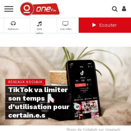
Ecouter
Podcasts
Web
Live vidéo
radios
RÉSEAUX SOCIAUX
TikTok va limiter
son temps
d’utilisation pour
certain.e.s
Photo de Collabstr sur Unsplash