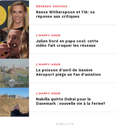
utilisateur.trice.s de moins de 18 ans. En effet, une
RÉSEAUX SOCIAUX
limite quotidienne de 60 minutes sur l’application
Reese Witherspoon et l’IA: sa
sera paramétrée pour ces abonné.e.s.
réponse aux critiques
L'HAPPY HOUR
Julien Doré en papa cool: cette
vidéo fait craquer les réseaux
L'HAPPY HOUR
Le poisson d’avril de Genève
Aéroport piège un fan d’aviation
L'HAPPY HOUR
Nabilla quitte Dubaï pour le
Danemark : nouvelle vie à la ferme?
PUBLICITÉ