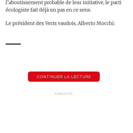
l’aboutissement probable de leur initiative, le parti
écologiste fait déjà un pas en ce sens.
Le président des Verts vaudois, Alberto Mocchi:
00:00
Alberto Mocchi
Président, les Verts VD
CONTINUER LA LECTURE
Notez que la chancellerie d’Etat devra encore
PUBLICITÉ
valider officiellement les signatures récoltées.