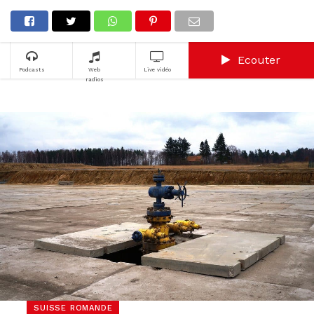
Ecouter
Podcasts
Web
Live vidéo
radios
SUISSE ROMANDE