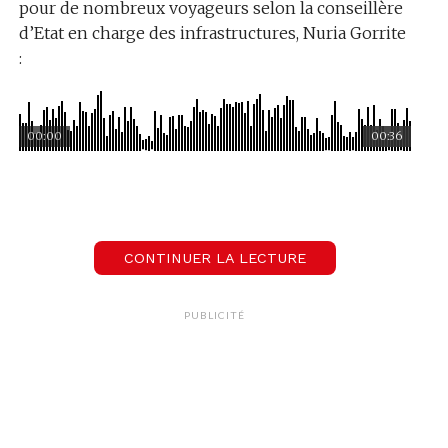
pour de nombreux voyageurs selon la conseillère
d’Etat en charge des infrastructures, Nuria Gorrite
:
00:00
00:36
Nuria Gorrite
Conseillère d'Etat, VD
CONTINUER LA LECTURE
Crédit image :
Gian Vaitl
PUBLICITÉ