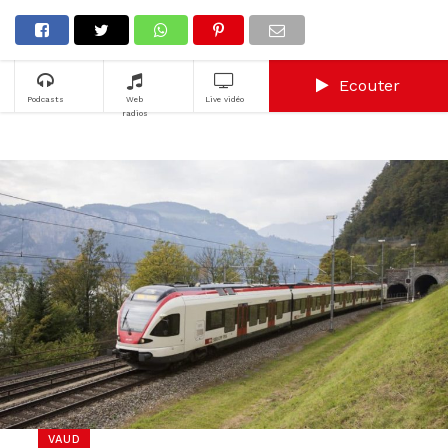
Ecouter
Podcasts
Web
Live vidéo
radios
VAUD