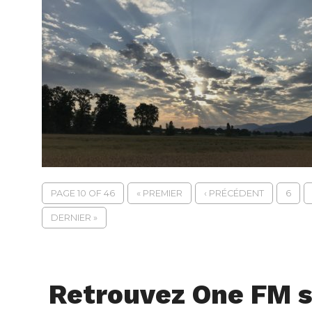
PAGE 10 OF 46
« PREMIER
‹ PRÉCÉDENT
6
DERNIER »
Retrouvez One FM s