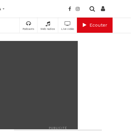
A
Ecouter
Podcasts
Web radios
Live vidéo
PUBLICITÉ