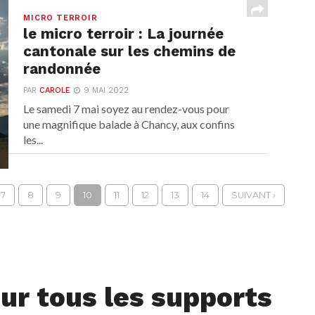
MICRO TERROIR
le micro terroir : La journée
cantonale sur les chemins de
randonnée
PAR
CAROLE
9 MAI 2022
Le samedi 7 mai soyez au rendez-vous pour
une magnifique balade à Chancy, aux confins
les...
7
8
9
10
11
12
13
14
SUIVANT ›
ur tous les supports