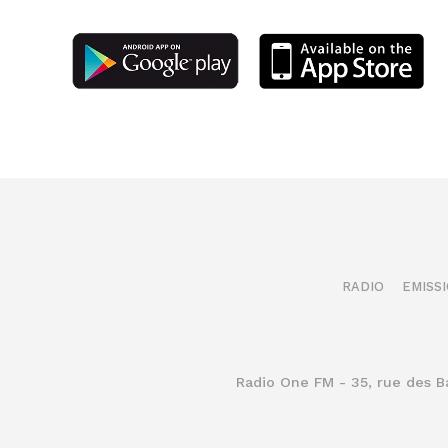
RADIO
EMISS
Radio One FM - 35, rue des 