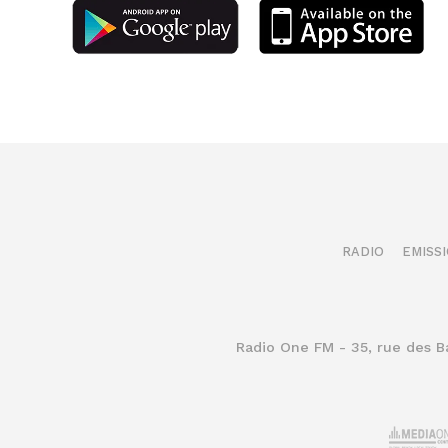
RADIO
EMISS
Radio One FM - 35, rue des 