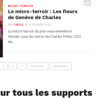
MICRO TERROIR
Le micro-terroir : Les fleurs
de Genève de Charles
PAR
CAROLE
10 FÉVRIER 2023
Le micro-terroir du jour vous emmène à
Vernier, sous les serres de Charles Millo, CEO
de...
5
6
7
SUIVANT ›
DERNIER »
ur tous les supports