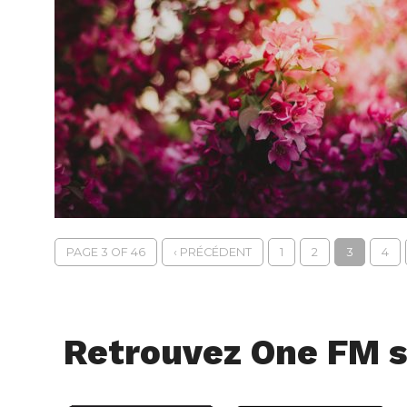
PAGE 3 OF 46
‹ PRÉCÉDENT
1
2
3
4
Retrouvez One FM s