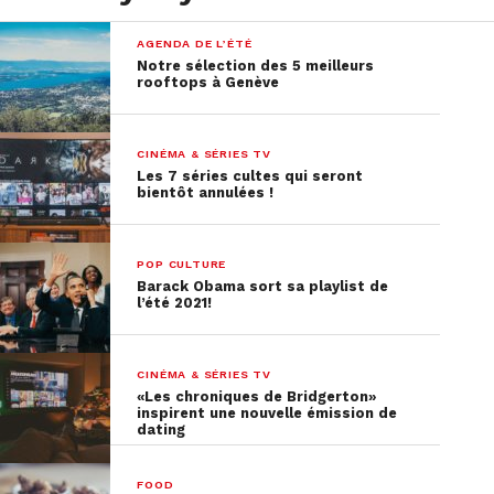
AGENDA DE L’ÉTÉ
Notre sélection des 5 meilleurs
rooftops à Genève
CINÉMA & SÉRIES TV
Les 7 séries cultes qui seront
bientôt annulées !
POP CULTURE
Barack Obama sort sa playlist de
l’été 2021!
CINÉMA & SÉRIES TV
«Les chroniques de Bridgerton»
inspirent une nouvelle émission de
dating
FOOD