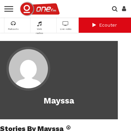
Ecouter
Podcasts
Web
Live vidéo
radios
Mayssa
Stories By Mayssa