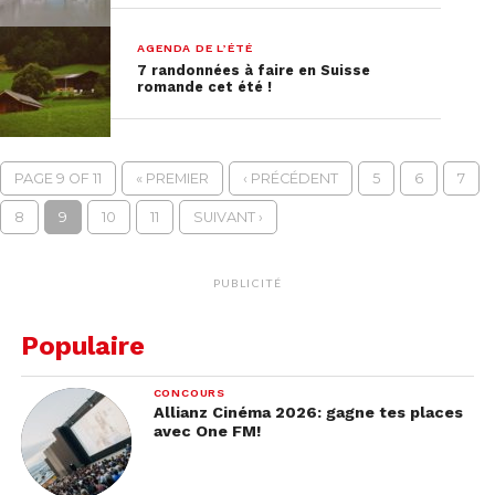
AGENDA DE L’ÉTÉ
7 randonnées à faire en Suisse
romande cet été !
PAGE 9 OF 11
« PREMIER
‹ PRÉCÉDENT
5
6
7
8
9
10
11
SUIVANT ›
PUBLICITÉ
Populaire
CONCOURS
Allianz Cinéma 2026: gagne tes places
avec One FM!