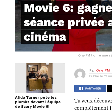
Movie 6: gagne
séance privée 
cinéma
One FM t’offre une s
Par
One FM
Publié le
19 m
PARTAGER
Afida Turner pète les
Tu veux découvr
plombs devant l’équipe
de Scary Movie 6!
complètement fo