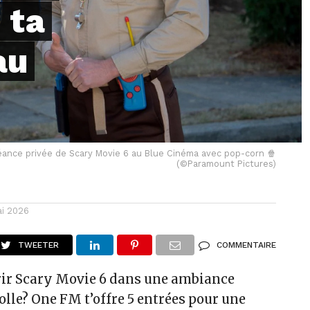
 ta
au
éance privée de Scary Movie 6 au Blue Cinéma avec pop-corn 🍿
(©Paramount Pictures)
ai 2026
TWEETER
COMMENTAIRE
ir Scary Movie 6 dans une ambiance
lle? One FM t’offre 5 entrées pour une