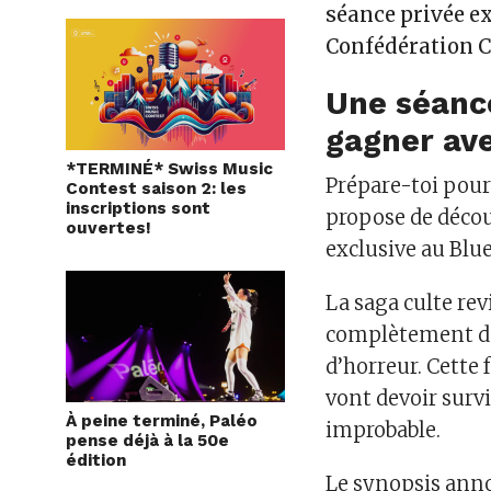
séance privée e
Confédération C
Une séance
gagner av
*TERMINÉ* Swiss Music
Prépare-toi pour
Contest saison 2: les
inscriptions sont
propose de décou
ouvertes!
exclusive au Blu
La saga culte re
complètement déc
d’horreur. Cette
vont devoir surv
À peine terminé, Paléo
improbable.
pense déjà à la 50e
édition
Le synopsis anno