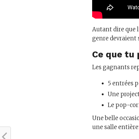
Autant dire que l
genre devraient s
Ce que tu
Les gagnants rep
5 entrées p
Une project
Le pop-corn
Une belle occasio
une salle entièr