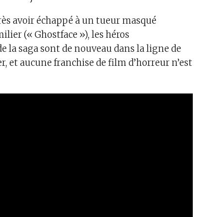
rès avoir échappé à un tueur masqué
lier (« Ghostface »), les héros
 la saga sont de nouveau dans la ligne de
, et aucune franchise de film d’horreur n’est