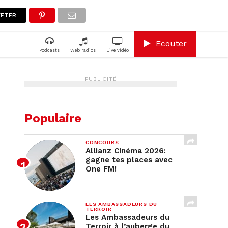
A
ETER
Ecouter
Podcasts
Web radios
Live vidéo
PUBLICITÉ
Populaire
CONCOURS
Allianz Cinéma 2026:
gagne tes places avec
One FM!
LES AMBASSADEURS DU
TERROIR
Les Ambassadeurs du
Terroir à l’auberge du