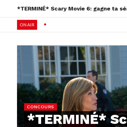
*TERMINÉ* Scary Movie 6: gagne ta sé
RADIO
EMISSI
ON AIR
PALÉO FESTIVAL 
CONCOURS
*TERMINÉ* Sc