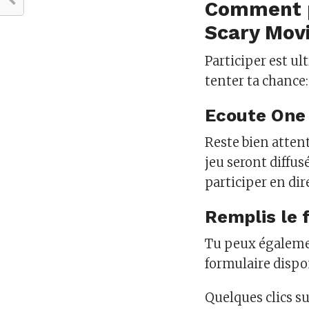
Comment p
Scary Mov
Participer est ul
tenter ta chance:
Ecoute One
Reste bien atten
jeu seront diffu
participer en dir
Remplis le 
Tu peux égalemen
formulaire dispon
Quelques clics su