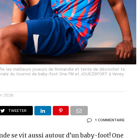
fie les meilleurs joueurs de Romandie et tente de décrocher ta
finale du tournoi de baby-foot One FM et JOUEZSPORT à Vevey.
in 2026
TWEETER
1 COMMENTAIRE
de se vit aussi autour d’un baby-foot! One