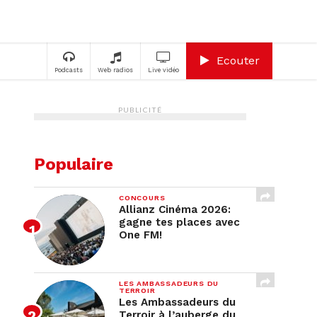
A
Ecouter
Podcasts
Web radios
Live vidéo
PUBLICITÉ
Populaire
CONCOURS
Allianz Cinéma 2026:
gagne tes places avec
One FM!
LES AMBASSADEURS DU
TERROIR
Les Ambassadeurs du
Terroir à l’auberge du