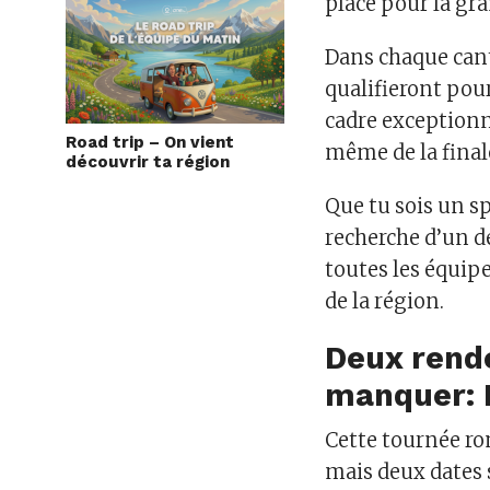
place pour la gra
Dans chaque cant
qualifieront pou
cadre exceptionne
Road trip – On vient
même de la final
découvrir ta région
Que tu sois un s
recherche d’un d
toutes les équip
de la région.
Deux rend
manquer: 
Cette tournée ro
mais deux dates 