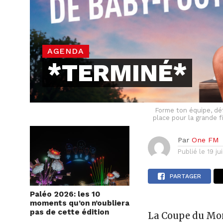
AGENDA
*TERMINÉ*
Forme ton équipe, dé
place pour la grande 
Par
One FM
Publié le
19 ju
PARTAGER
Paléo 2026: les 10
moments qu’on n’oubliera
pas de cette édition
La Coupe du Mon