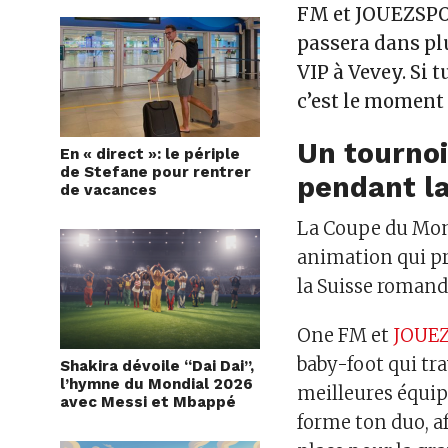
FM et JOUEZSPO
passera dans pl
VIP à Vevey. Si 
c’est le moment 
Un tournoi
En « direct »: le périple
de Stefane pour rentrer
pendant l
de vacances
La Coupe du Mond
animation qui pr
la Suisse romand
One FM et
JOUE
baby-foot qui tra
Shakira dévoile “Dai Dai”,
l’hymne du Mondial 2026
meilleures équip
avec Messi et Mbappé
forme ton duo, af