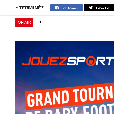
*TERMINÉ*
RADIO
EMISSI
PARTAGER
TWEETER
ON AIR
PALÉO FESTIVAL 