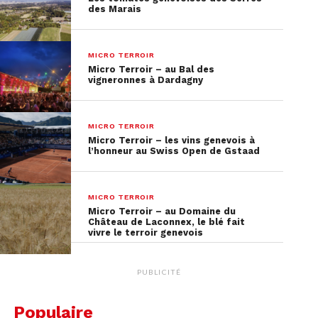
des Marais
MICRO TERROIR
Micro Terroir – au Bal des
vigneronnes à Dardagny
MICRO TERROIR
Micro Terroir – les vins genevois à
l’honneur au Swiss Open de Gstaad
MICRO TERROIR
Micro Terroir – au Domaine du
Château de Laconnex, le blé fait
vivre le terroir genevois
PUBLICITÉ
Populaire