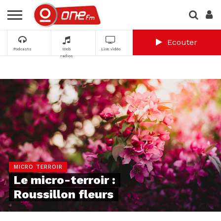
Ecouter
Podcasts
Web
Live vidéo
radios
MICRO TERROIR
Le micro-terroir :
Roussillon fleurs