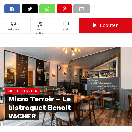
Ecouter
Podcasts
Web
Live vidéo
radios
MICRO TERROIR
Micro Terroir – Le
bistroquet Benoit
VACHER