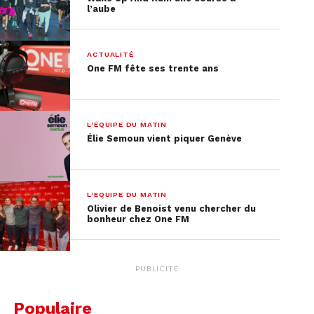
l’aube
ACTUALITÉ
On notera que le design final de ceux deux
One FM fête ses trente ans
modèles n’a pas encore été confirmé, ni leurs prix.
L'EQUIPE DU MATIN
Élie Semoun vient piquer Genève
L'EQUIPE DU MATIN
Olivier de Benoist venu chercher du
bonheur chez One FM
PUBLICITÉ
Populaire