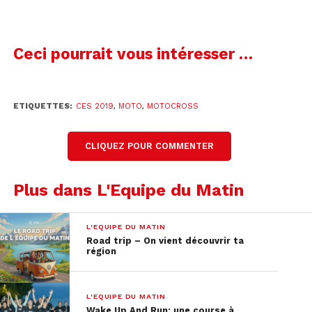
Ceci pourrait vous intéresser …
Ces deux nouveaux prototypes ont été présentés
aux X Games Aspen le 28 janvier. Ils n’ont pas
encore été baptisés et leurs spécificités
ETIQUETTES:
CES 2019
,
MOTO
,
MOTOCROSS
techniques restent secrètes. Mais les images
permettent de faire quelques déductions
concernant ces deux nouveautés.
CLIQUEZ POUR COMMENTER
Plus dans L'Equipe du Matin
L'EQUIPE DU MATIN
Road trip – On vient découvrir ta
région
L'EQUIPE DU MATIN
Wake Up And Run: une course à