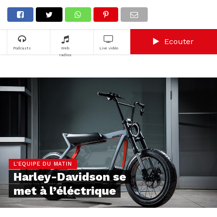
Ecouter
Podcasts
Web
Live vidéo
radios
L'EQUIPE DU MATIN
Harley-Davidson se
met à l’éléctrique