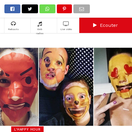
Ecouter
Podcasts
Web
Live vidéo
radios
L'HAPPY HOUR