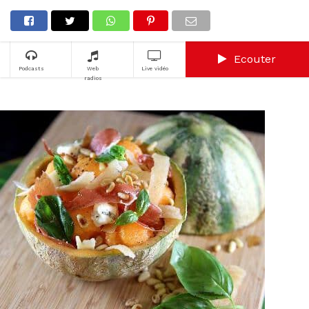
Ecouter
Podcasts
Web
Live vidéo
radios