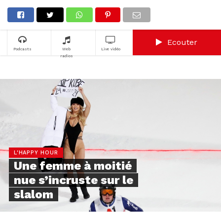
Ecouter
Podcasts
Web
Live vidéo
radios
L'HAPPY HOUR
Une femme à moitié
nue s’incruste sur le
slalom