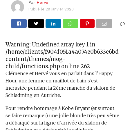
Par
Hervé
Publié le
29 janvier 2020
Warning
: Undefined array key 1 in
/home/clients/f904f051a4a074e0b633e6bd627
content/themes/mog-
child/functions.php
on line
262
Clémence et Hervé vous en parlait dans l’Happy
Hour, une femme en maillot de bain s’est
incrustée pendant la 2ème manche du slalom de
Schladming en Autriche.
Pour rendre hommage à Kobe Bryant (et surtout
se faire remarquer) une jolie blonde très peu vêtue
a débarqué sur la ligne d’arrivée du slalom de
Schladming et a déclenché la cellule de