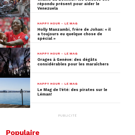
franchit la ligne avant
répondu présent pour aider le
Venezuela
lui, le laissant penser
qu'il a réalisé le meilleur
HAPPY HOUR - LE MAG
Holly Manzambi, frère de Johan: « il
temps provisoire…
a toujours eu quelque chose de
spécial »
pic.twitter.com/7RXVQkw48E
HAPPY HOUR - LE MAG
Orages à Genève: des dégâts
considérables pour les maraîchers
— RTS Sport
(@RTSsport)
January
HAPPY HOUR - LE MAG
Le Mag de l’été: des pirates sur le
28, 2020
Léman!
Le skieur italien a retrouvé celle qui lui a fait une
PUBLICITÉ
fausse joie, mais il n’avait pas vraiment l’air de lui
en vouloir, au contraire…
Populaire