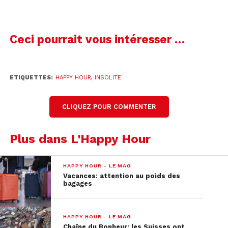
Ceci pourrait vous intéresser …
ETIQUETTES:
HAPPY HOUR
,
INSOLITE
Revoir l’incident en vidéo:
CLIQUEZ POUR COMMENTER
Scène insolite à l'arrivée
Plus dans L'Happy Hour
pour l'Italien Alex
Vinatzer. Une femme
HAPPY HOUR - LE MAG
Vacances: attention au poids des
très légèrement vêtue
bagages
et brandissant une
pancarte "RIP Kobe"
HAPPY HOUR - LE MAG
Chaîne du Bonheur: les Suisses ont