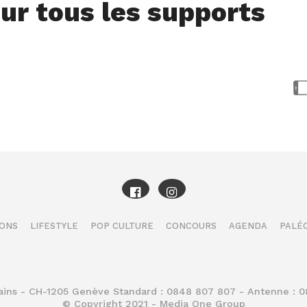
ur tous les supports
IONS
LIFESTYLE
POP CULTURE
CONCOURS
AGENDA
PALÉO
Bains - CH-1205 Genève Standard : 0848 807 807 - Antenne : 
© Copyright 2021 - Media One Group