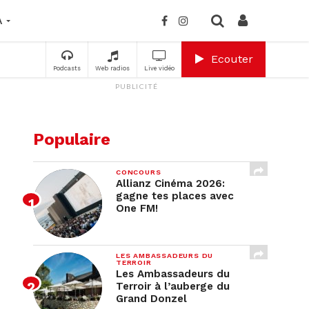
A
Ecouter
Podcasts
Web radios
Live vidéo
PUBLICITÉ
Populaire
CONCOURS
Allianz Cinéma 2026:
gagne tes places avec
One FM!
LES AMBASSADEURS DU
TERROIR
Les Ambassadeurs du
Terroir à l’auberge du
Grand Donzel