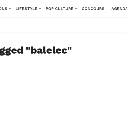
ONS
LIFESTYLE
POP CULTURE
CONCOURS
AGEND
2026
agged "balelec"