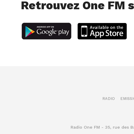
Retrouvez One FM s
RADIO
EMISS
Radio One FM - 35, rue des 