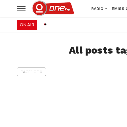
RADIO
EMISSI
ON AIR
PALÉO FESTIVAL 
All posts t
PAGE 1 OF 0