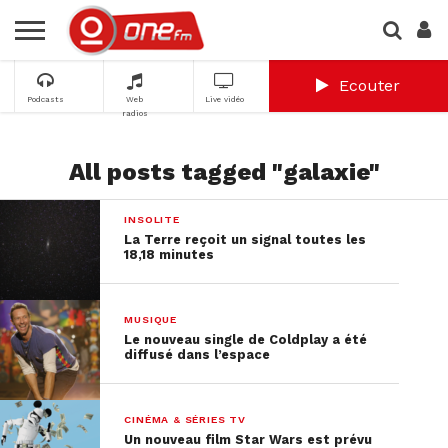
Ecouter
Podcasts
Web
Live vidéo
radios
All posts tagged "galaxie"
INSOLITE
La Terre reçoit un signal toutes les
18,18 minutes
MUSIQUE
Le nouveau single de Coldplay a été
diffusé dans l’espace
CINÉMA & SÉRIES TV
Un nouveau film Star Wars est prévu