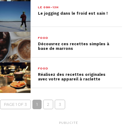
LE 09H-13H
Le jogging dans le froid est sain !
FOOD
Découvrez ces recettes simples à
base de marrons
FOOD
Réalisez des recettes originales
avec votre appareil à raclette
PAGE 1 OF 3
1
2
3
PUBLICITÉ