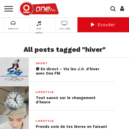
Ecouter
Podcasts
Web
Live vidéo
radios
All posts tagged "hiver"
SPORT
🔴 En direct – Vis les J.O. d’hiver
avec One FM
LIFESTYLE
Tout savoir sur le changement
d’heure
LIFESTYLE
Prends soin de tes lèvres en faisant