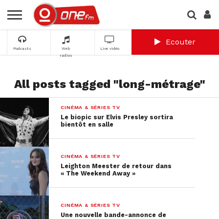
Ecouter
Podcasts
Web
Live vidéo
radios
All posts tagged "long-métrage"
CINÉMA & SÉRIES TV
Le biopic sur Elvis Presley sortira
bientôt en salle
CINÉMA & SÉRIES TV
Leighton Meester de retour dans
« The Weekend Away »
CINÉMA & SÉRIES TV
Une nouvelle bande-annonce de