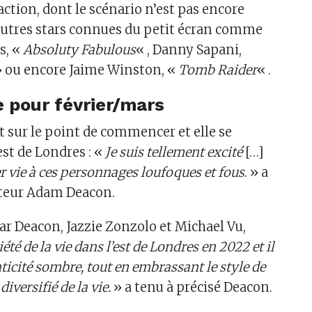
ction, dont le scénario n’est pas encore
autres stars connues du petit écran comme
s, «
Absoluty Fabulous
« , Danny Sapani,
 ou encore Jaime Winston, «
Tomb Raider
« .
 pour février/mars
t sur le point de commencer et elle se
est de Londres : «
Je suis tellement excité
[…]
er vie à ces personnages loufoques et fous
. » a
sateur Adam Deacon.
par Deacon, Jazzie Zonzolo et Michael Vu,
iété de la vie dans l’est de Londres en 2022 et il
ticité sombre, tout en embrassant le style de
iversifié de la vie.
» a tenu à précisé Deacon.