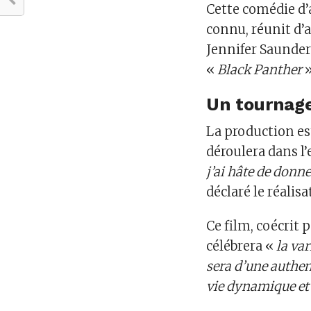
Cette comédie d’a
connu, réunit d’
Jennifer Saunder
«
Black Panther
»
Un tournage
La production es
déroulera dans l’
j’ai hâte de donn
déclaré le réali
Ce film, coécrit 
célébrera «
la var
sera d’une authen
vie dynamique et d