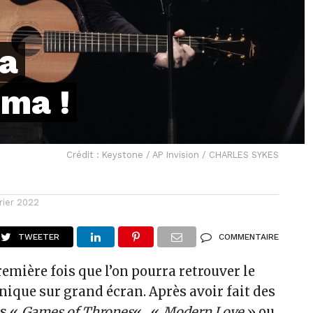
ra
éma !
Crédit : Keystone / AP Invision / CHARLES SYKES
rier 2022
TWEETER
COMMENTAIRE
première fois que l’on pourra retrouver le
ique sur grand écran. Après avoir fait des
ns «
Games of Thrones
« , «
Modern Love
» ou