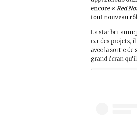
encore «
Red Not
tout nouveau rô
La star britanni
car des projets, i
avec la sortie de
grand écran qu’il