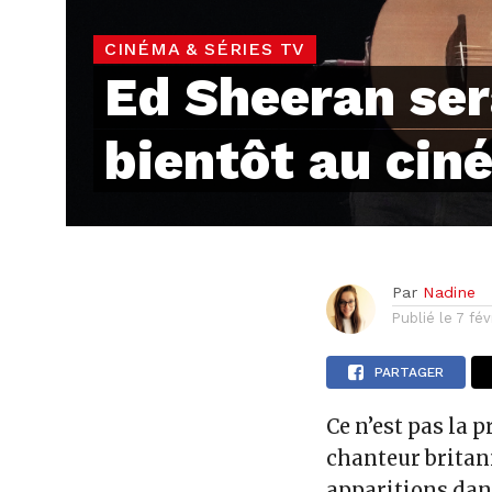
CINÉMA & SÉRIES TV
Ed Sheeran se
bientôt au cin
Par
Nadine
Publié le
7 fév
PARTAGER
Ce n’est pas la 
chanteur britann
apparitions da