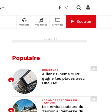
A
Ecouter
Podcasts
Web radios
Live vidéo
PUBLICITÉ
Populaire
CONCOURS
Allianz Cinéma 2026:
gagne tes places avec
One FM!
LES AMBASSADEURS DU
TERROIR
Les Ambassadeurs du
Terroir à l’auberge du