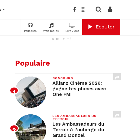
A
Ecouter
Podcasts
Web radios
Live vidéo
PUBLICITÉ
Populaire
CONCOURS
Allianz Cinéma 2026:
gagne tes places avec
One FM!
LES AMBASSADEURS DU
TERROIR
Les Ambassadeurs du
Terroir à l’auberge du
Grand Donzel