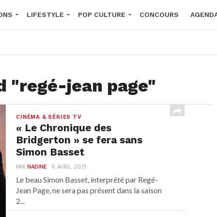
ONS
LIFESTYLE
POP CULTURE
CONCOURS
AGEND
2026
d "regé-jean page"
CINÉMA & SÉRIES TV
« Le Chronique des
Bridgerton » se fera sans
Simon Basset
PAR
NADINE
6 AVRIL 2021
Le beau Simon Basset, interprété par Regé-
Jean Page, ne sera pas présent dans la saison
2...