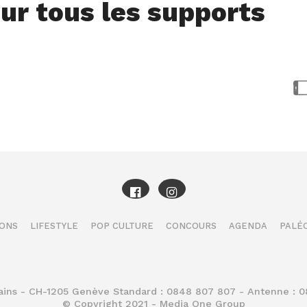
ur tous les supports
IONS
LIFESTYLE
POP CULTURE
CONCOURS
AGENDA
PALÉO
Bains - CH-1205 Genève Standard : 0848 807 807 - Antenne : 
© Copyright 2021 - Media One Group