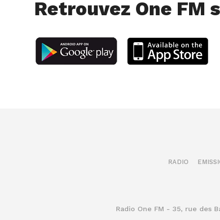
Retrouvez One FM s
RADIO
EMISS
Radio One FM - 35, rue des 