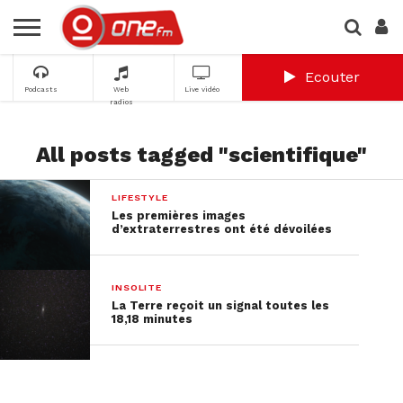
Ecouter
Podcasts
Web
Live vidéo
radios
All posts tagged "scientifique"
LIFESTYLE
Les premières images
d’extraterrestres ont été dévoilées
INSOLITE
La Terre reçoit un signal toutes les
18,18 minutes