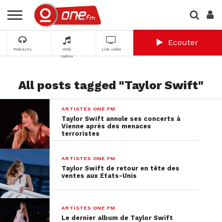
Ecouter
Podcasts
Web
Live vidéo
radios
All posts tagged "Taylor Swift"
ARTISTES ONE FM
Taylor Swift annule ses concerts à
Vienne après des menaces
terroristes
ARTISTES ONE FM
Taylor Swift de retour en tête des
ventes aux Etats-Unis
ARTISTES ONE FM
Le dernier album de Taylor Swift