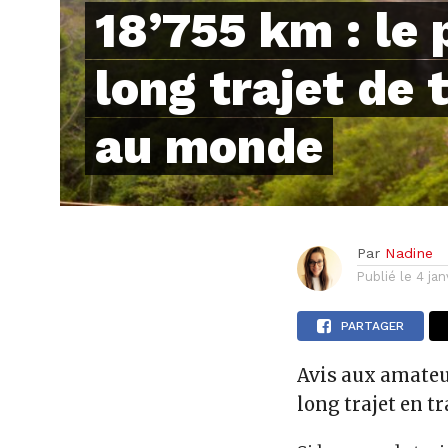
18’755 km : le 
long trajet de 
au monde
Par
Nadine
Publié le
4 ja
PARTAGER
Avis aux amateur
long trajet en t