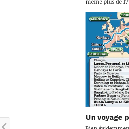
même plus de 17’
Un voyage 
Bien évidemment