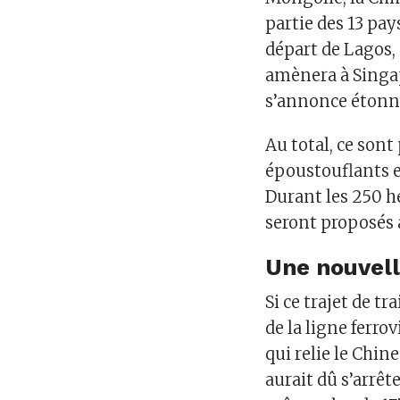
partie des 13 pay
départ de Lagos, 
amènera à Singap
s’annonce étonna
Au total, ce son
époustouflants et
Durant les 250 h
seront proposés a
Une nouvelle
Si ce trajet de tr
de la ligne ferrov
qui relie le Chine
aurait dû s’arrêt