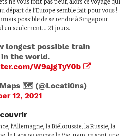
jets ne vous font pas peur, alors ce voyage qui
au départ de l’Europe semble fait pour vous !
sormais possible de se rendre à Singapour
al en seulement… 21 jours.
 longest possible train
 in the world.
itter.com/W9ajgTyY0b
Maps 🗺️ (@Locati0ns)
er 12, 2021
écouvrir
ce, l’Allemagne, la Biélorussie, la Russie, la
ne, le Laos ou encore le Vietnam, ce sont une