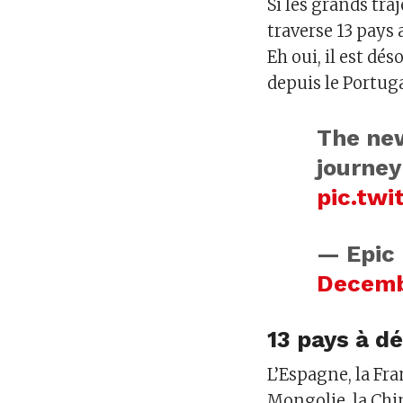
Si les grands tra
traverse 13 pays 
Eh oui, il est dé
depuis le Portug
The new
journey
pic.tw
— Epic 
Decemb
13 pays à d
L’Espagne, la Fran
Mongolie, la Chi