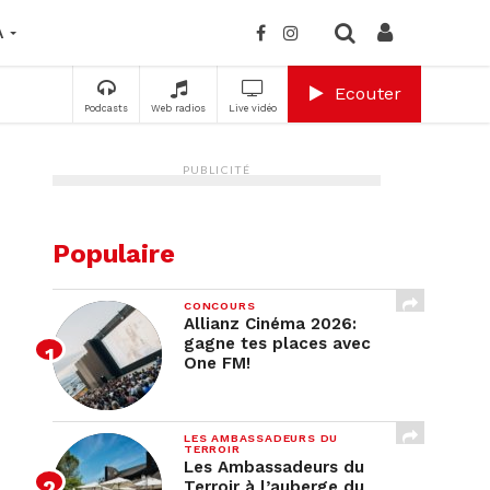
A
Ecouter
Podcasts
Web radios
Live vidéo
PUBLICITÉ
Populaire
CONCOURS
Allianz Cinéma 2026:
gagne tes places avec
One FM!
LES AMBASSADEURS DU
TERROIR
Les Ambassadeurs du
Terroir à l’auberge du