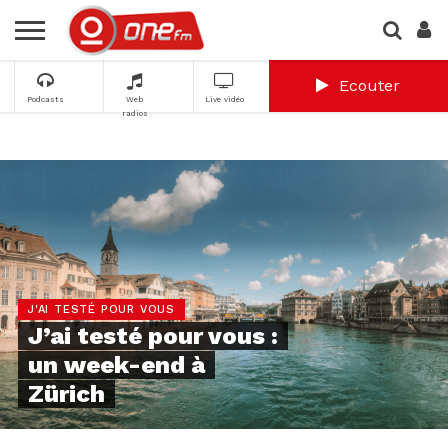
Ecouter
Podcasts
Web
Live vidéo
radios
J'AI TESTÉ POUR VOUS
J’ai testé pour vous :
un week-end à
Zürich