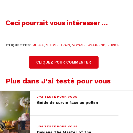
plein de restaurants, de bars et de boulangeries.
L’emplacement était parfait pour aller visiter la
ville et sortir.
Ceci pourrait vous intéresser …
ETIQUETTES:
MUSÉE
,
SUISSE
,
TRAIN
,
VOYAGE
,
WEEK-END
,
ZURICH
CLIQUEZ POUR COMMENTER
Plus dans J'ai testé pour vous
J'AI TESTÉ POUR VOUS
Guide de survie face au pollen
Crédit : tripadvisor.com
J'AI TESTÉ POUR VOUS
Deviens The Master of the