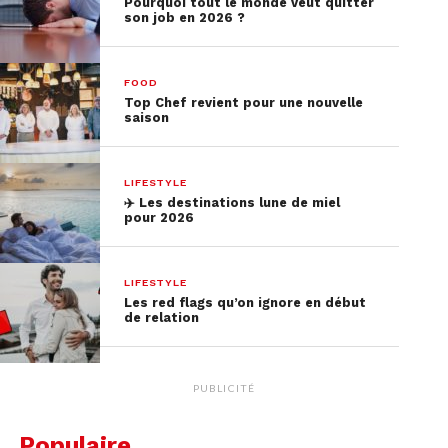
Pourquoi tout le monde veut quitter
son job en 2026 ?
FOOD
Top Chef revient pour une nouvelle
saison
LIFESTYLE
– Türkisch für Anfänger
✈️​ Les destinations lune de miel
pour 2026
Une série tournée à Berlin qui raconte l’histoire
de Lena, 16 ans, dont la vie semble s’effondrer
LIFESTYLE
lorsque sa mère se fiance soudainement à un
Les red flags qu’on ignore en début
commissaire de police turc. Deux mondes
de relation
s’affrontent dans cette série, l’acceptation et le
multiculturalisme.
PUBLICITÉ
– Bad Banks
Populaire