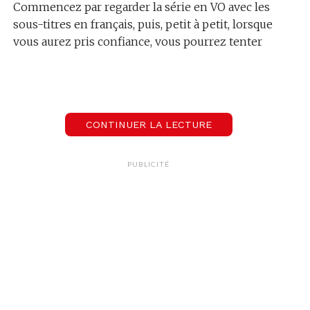
Commencez par regarder la série en VO avec les
sous-titres en français, puis, petit à petit, lorsque
vous aurez pris confiance, vous pourrez tenter
sans filet, et hop, on enlève les sous-titres et on
tente le grand saut !
Nous allons donc vous aider à choisir les séries les
plus adaptées pour apprendre l’allemand en toute
CONTINUER LA LECTURE
simplicité :
PUBLICITÉ
– Dark
Série assez similaire à « Stranger Things » ou
« Twin Peaks » c’est LA série allemande à succès.
Le scénario est basé sur le mystère d’un enfant
disparu et les vies indépendantes de 4 familles qui
l’entourent. Le suspense est bien présent et vous
donnera quelques frissons, c’est certain.