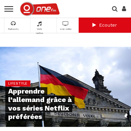
Ecouter
Podcasts
Web
Live vidéo
radios
LIFESTYLE
Apprendre
l’allemand grâce à
vos séries Netflix
préférées