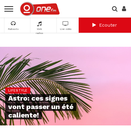
Ecouter
Podcasts
Web
Live vidéo
radios
LIFESTYLE
Astro: ces signes
vont passer un été
caliente!