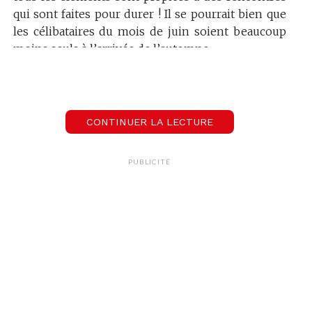
qui sont faites pour durer ! Il se pourrait bien que
les célibataires du mois de juin soient beaucoup
moins seuls à l’arrivée de l’automne.
Attention au coup de chaleur car les mois à venir
s’annoncent très chauds!
CONTINUER LA LECTURE
PUBLICITÉ