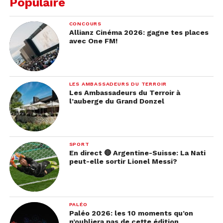
Populaire
Café glacé Vietnamien
CONCOURS
Ingrédients pour 1 café:
1 à 2 capsules de café – 2
Allianz Cinéma 2026: gagne tes places
cuillères à soupe de lait condensé – des tiges de
avec One FM!
menthes fraîche – glaçons
Temps:
5 min de préparation
LES AMBASSADEURS DU TERROIR
Les Ambassadeurs du Terroir à
Faites infuser le café. Remplissez le verre de
l’auberge du Grand Donzel
glaçons. Versez le café dans le verre. Incorporez
lentement le lait condensé. Garnissez d’une
branche de menthe pour encore plus de saveur.
SPORT
En direct 🔴 Argentine-Suisse: La Nati
peut-elle sortir Lionel Messi?
PALÉO
Paléo 2026: les 10 moments qu’on
n’oubliera pas de cette édition