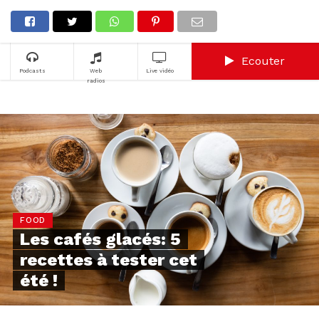
Ecouter
Podcasts
Web
Live vidéo
radios
FOOD
Les cafés glacés: 5
recettes à tester cet
été !