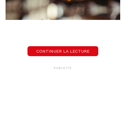
CONTINUER LA LECTURE
PUBLICITÉ
Macchiato glacé à la noix de
coco
Ingrédients pour 1 café:
1 à 2 capsules de café – 10
ml de sirop de noix de coco – 100 ml de lait de
votre choix – 1 zeste de citron vert – 1 pincée de
noix de coco râpée – glaçons