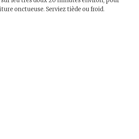
e sur feu très doux 20 minutes environ, pour
ture onctueuse. Serviez tiède ou froid.