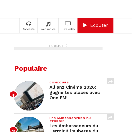
A
Ecouter
Podcasts
Web radios
Live vidéo
PUBLICITÉ
Populaire
CONCOURS
Allianz Cinéma 2026:
gagne tes places avec
One FM!
LES AMBASSADEURS DU
TERROIR
Les Ambassadeurs du
Terroir à l’auberge du