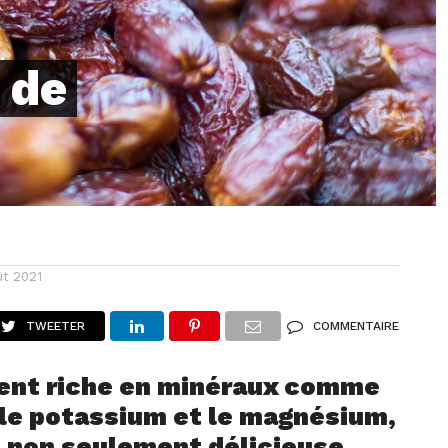
 de
ût 2021
TWEETER
COMMENTAIRE
ent riche en minéraux comme
 le potassium et le magnésium,
t non seulement délicieuse,