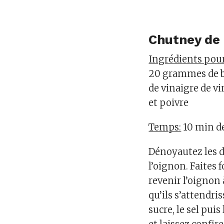
Chutney de 
Ingrédients pou
20 grammes de be
de vinaigre de vi
et poivre
Temps:
10 min de
Dénoyautez les da
l’oignon. Faites 
revenir l’oignon
qu’ils s’attendris
sucre, le sel pui