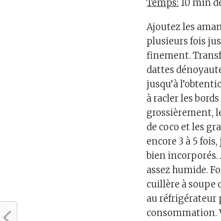
Temps:
10 min d
Ajoutez les aman
plusieurs fois ju
finement. Transfé
dattes dénoyauté
jusqu’à l’obtent
à racler les bord
grossièrement, le
de coco et les gr
encore 3 à 5 fois
bien incorporés. 
assez humide. For
cuillère à soupe 
au réfrigérateu
consommation. V