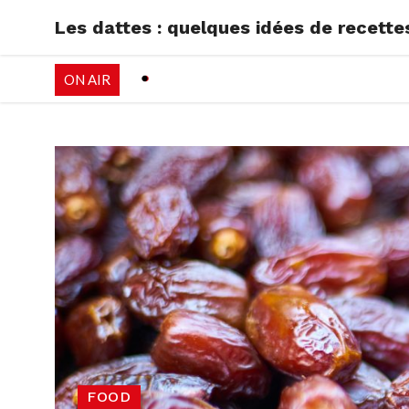
Les dattes : quelques idées de recette
RADIO
EMISSI
ON AIR
PALÉO FESTIVAL 
FOOD