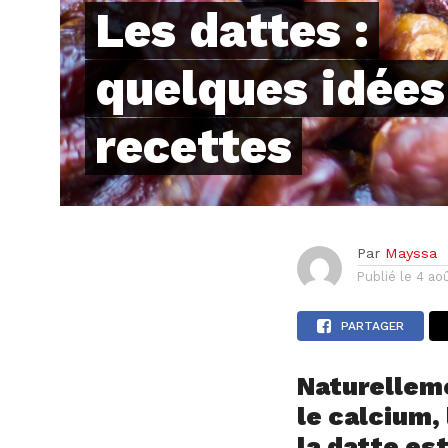
Les dattes :
quelques idées
recettes
Par
Mayssa
Publié le
4 ao
PARTAGER
Naturellem
le calcium,
la datte es