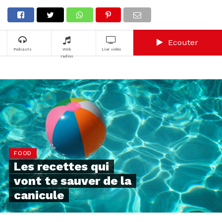
Ecouter
Podcasts
Web
Live vidéo
radios
FOOD
Les recettes qui
vont te sauver de la
canicule