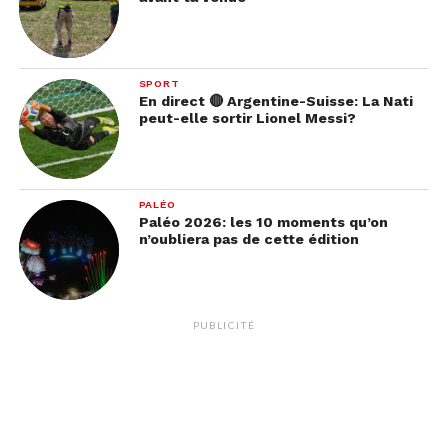
Découpe la boule de mozzarella en dés et le
jambon cru en tranches fines et répartis dans les
assiettes, sur la roquette.
SPORT
En direct 🔴 Argentine-Suisse: La Nati
peut-elle sortir Lionel Messi?
Ajoute du vinaigre balsamique, quelques pignons
de pin et assaisonne avant de servir.
Et voilà, tu n’as plus qu’à te régaler.
PALÉO
Paléo 2026: les 10 moments qu’on
n’oubliera pas de cette édition
PUBLICITÉ