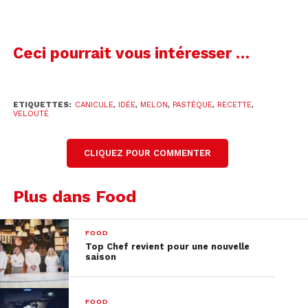
le plus d’effet refroidissant. Sers nature ou avec
une vinaigrette de ton choix.
Ceci pourrait vous intéresser …
ETIQUETTES:
CANICULE
,
IDÉE
,
MELON
,
PASTÈQUE
,
RECETTE
,
VELOUTÉ
CLIQUEZ POUR COMMENTER
Plus dans Food
FOOD
Top Chef revient pour une nouvelle
saison
FOOD