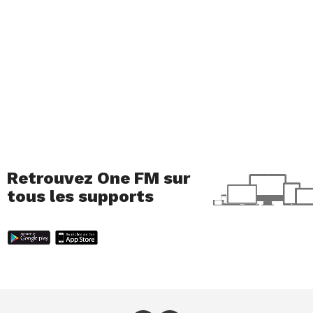
Velouté de petits pois, lait de
coco et bacon
Une recette étonnante avec laquelle tu vas te
régaler et qui te permettra de te rafraîchir par
cette chaleur.
Pour 4 personne, il te faut :
Retrouvez One FM sur
tous les supports
1400gr de petits pois en conserve
400ml de lait de coco
4 tranches de bacon
2 oignons
2 cubes de bouillon de légumes