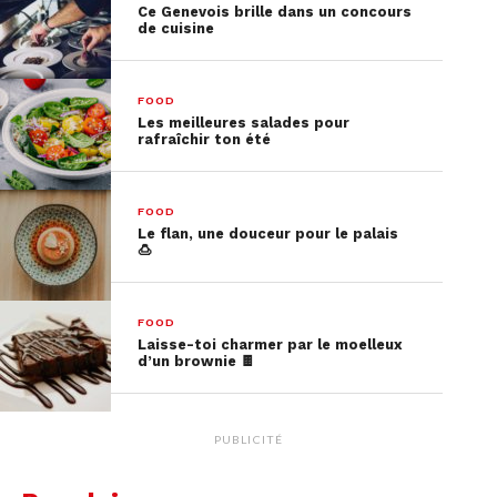
Ce Genevois brille dans un concours
de cuisine
FOOD
Les meilleures salades pour
rafraîchir ton été
FOOD
Le flan, une douceur pour le palais
🍮
Un Carpaccio de melon jaune,
jambon et mozzarella
FOOD
Une recette qui change du basique melon en
Laisse-toi charmer par le moelleux
d’un brownie 🍫
tranche avec du jambon cru, qu’on a l’habitude de
consommer en cas de grosse chaleur.
PUBLICITÉ
Pour 4 personnes, il te faut :