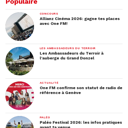
Populaire
1 melon jaune
4 tranches de jambon cru
CONCOURS
Allianz Cinéma 2026: gagne tes places
1 boule de mozzarella
avec One FM!
Quelques feuilles de roquette
20gr de pignons de pin
LES AMBASSADEURS DU TERROIR
4 cuillères à café de vinaigre
Les Ambassadeurs du Terroir à
balsamique
l’auberge du Grand Donzel
La recette :
Commence par découper le melon jaune, en
ACTUALITÉ
One FM confirme son statut de radio de
tranchant et en retirant les graines. Coupe-le
référence à Genève
ensuite en très fines tranches.
Dans chaque assiette, dispose les fines tranches de
melon ainsi que quelques feuilles de roquette au
PALÉO
Paléo Festival 2026: les infos pratiques
centre.
avant ta venue