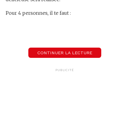
Pour 4 personnes, il te faut :
1 demi pastèque
1 concombre
200gr de feta
CONTINUER LA LECTURE
1 bouquet de menthe
PUBLICITÉ
La recette :
En premier, lave le concombre et découpe-le en
quatre puis en tranche. Découpe la pastèque en
dés. Emiette grossièrement la feta et cisèle la
menthe.
Puis, mélange tous les ingrédients dans un
saladier. Garde au frigo avant de servir, afin d’avoir