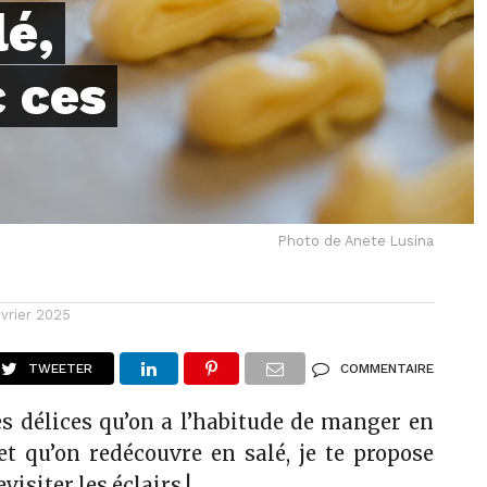
lé,
c ces
Photo de Anete Lusina
évrier 2025
TWEETER
COMMENTAIRE
es délices qu’on a l’habitude de manger en
et qu’on redécouvre en salé, je te propose
visiter les éclairs !