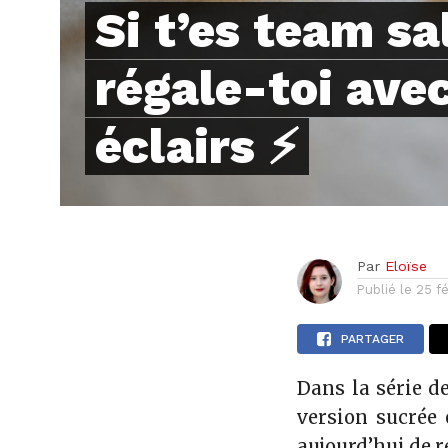
Si t’es team sa
régale-toi ave
éclairs ⚡
Par
Eloïse
Publié le
25 f
PARTAGER
Dans la série d
version sucrée 
aujourd’hui de re