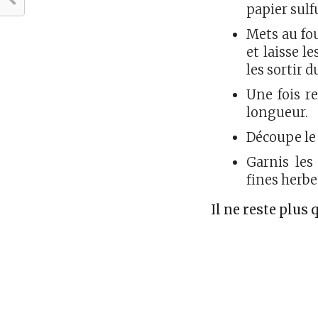
papier sulf
Mets au fo
et laisse l
les sortir d
Une fois re
longueur.
Découpe le
Garnis les
fines herbe
Il ne reste plus 