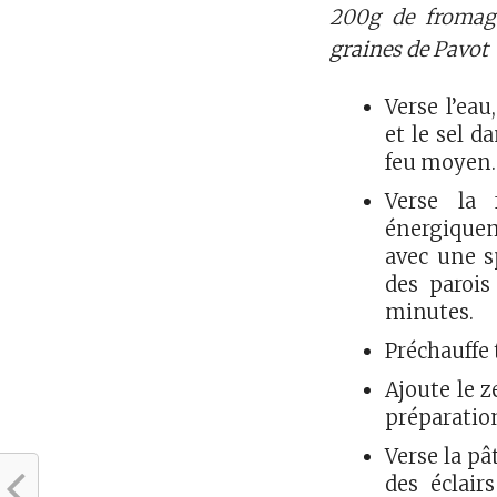
200g de fromage
graines de Pavot
Verse l’ea
et le sel d
feu moyen. 
Verse la 
énergiquem
avec une sp
des parois
minutes.
Préchauffe 
Ajoute le z
préparatio
Verse la pâ
des éclair