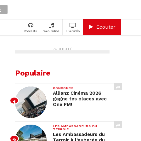
A
Ecouter
Podcasts
Web radios
Live vidéo
PUBLICITÉ
Populaire
CONCOURS
Allianz Cinéma 2026:
gagne tes places avec
One FM!
LES AMBASSADEURS DU
TERROIR
Les Ambassadeurs du
Terroir à l’auberge du