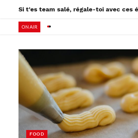
Si t’es team salé, régale-toi avec ces é
RADIO
EMISSI
ON AIR
PALÉO FESTIVAL 
FOOD