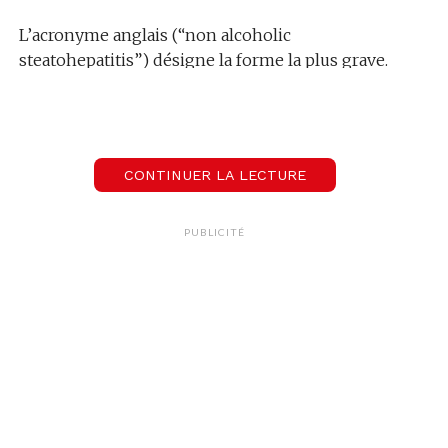
L’acronyme anglais (“non alcoholic
steatohepatitis”) désigne la forme la plus grave.
Mais la maladie, sous toutes ses formes y compris
les moins graves, celle où le foie accumule la
graisse en fonctionnant normalement, touche
une part considérable de la population. Selon les
CONTINUER LA LECTURE
sources, elle va jusqu’à 46%. Le consensus s’établit
sur une proportion d’environ un adulte sur trois
dans le monde.
PUBLICITÉ
Pourtant, elle reste encore très méconnue du
grand public.
Causée par une charge excessive du foie en
graisses, cette pathologie est principalement due à
une consommation trop forte en boissons
sucrées, graisses ou sucres. Elle empêche le foie