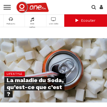
Ecouter
Podcasts
Web
Live vidéo
radios
LIFESTYLE
La maladie du Soda,
qu’est-ce que c’est
?