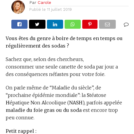
Par
Carole
Publié le
11 juillet 2019
Vous êtes du genre à boire de temps en temps ou
régulièrement des sodas ?
Sachez que, selon des chercheurs,
consommer une seule canette de soda par jour a
des conséquences néfastes pour votre foie.
On parle même de “Maladie du siècle”, de
“prochaine épidémie mondiale”: la
S
téatose
H
épatique
N
on
A
lcoolique (
NASH
), parfois appelée
maladie du foie gras
ou du soda
est encore trop
peu connue.
Petit rappel :