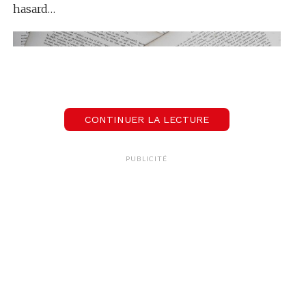
hasard…
CONTINUER LA LECTURE
PUBLICITÉ
Elle n’a pas été inventée pour nous simplifier la
vie, mais plutôt à cause
des rats
! Il faut remonter
loin, car c’est au tout
début de l’imprimerie
que