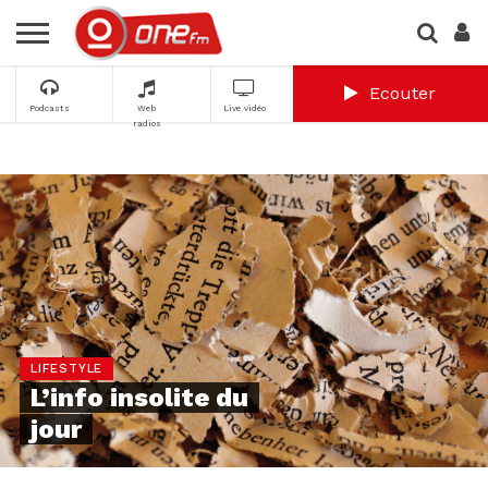
Ecouter
Podcasts
Web
Live vidéo
radios
LIFESTYLE
L’info insolite du
jour