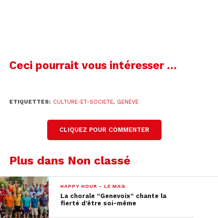
Dan Acher
Fondateur de Cinétransat
Ceci pourrait vous intéresser …
Copyright Cat On The Roof Studio / Sébastien
Puiatti
ETIQUETTES:
CULTURE-ET-SOCIETE
,
GENÈVE
CLIQUEZ POUR COMMENTER
Plus dans Non classé
HAPPY HOUR - LE MAG
La chorale “Genevoix” chante la
fierté d’être soi-même