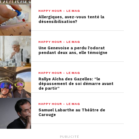
HAPPY HOUR - LE MAG
Allergiques, avez-vous tenté la
désensibilisation?
HAPPY HOUR - LE MAG
Une Genevoise a perdu l’odorat
pendant deux ans, elle témoigne
HAPPY HOUR - LE MAG
Rallye Aïcha des Gazelles: “le
dépassement de soi démarre avant
de partir”
HAPPY HOUR - LE MAG
Samuel Labarthe au Théâtre de
Carouge
PUBLICITÉ