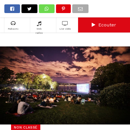
Ecouter
Podcasts
Web
Live vidéo
radios
NON CLASSÉ