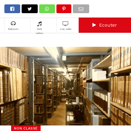
Ecouter
Podcasts
Web
Live vidéo
radios
NON CLASSÉ