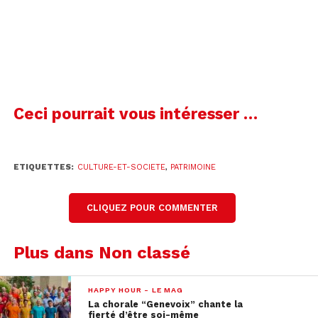
horaires de la bibliothèque sont modifiés, et que
tous ces ouvrages anciens resteront disponibles à
la consultation.
Ceci pourrait vous intéresser …
ETIQUETTES:
CULTURE-ET-SOCIETE
,
PATRIMOINE
CLIQUEZ POUR COMMENTER
Plus dans Non classé
HAPPY HOUR - LE MAG
La chorale “Genevoix” chante la
fierté d’être soi-même