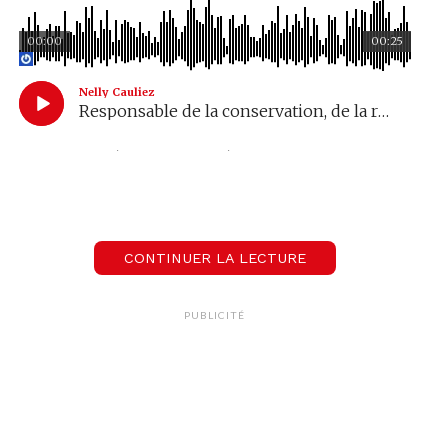
00:00
00:25
Nelly Cauliez
Responsable de la conservation, de la régie et des bâtiments de la bibliothèque de Genève
Les livres n’étant pas classés par date, c’est un
travail de fourmis qui attend les conservateurs.
Nelly Cauliez :
CONTINUER LA LECTURE
00:00
00:43
PUBLICITÉ
Nelly Cauliez
Responsable de la conservation, de la régie et des bâtiments de la bibliothèque de Genève
Des propos recueillis par Audrey Magat.
Notez qu’en raison du déménagement, les