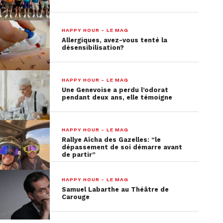
HAPPY HOUR - LE MAG
Allergiques, avez-vous tenté la
désensibilisation?
HAPPY HOUR - LE MAG
Une Genevoise a perdu l’odorat
pendant deux ans, elle témoigne
HAPPY HOUR - LE MAG
Rallye Aïcha des Gazelles: “le
dépassement de soi démarre avant
de partir”
HAPPY HOUR - LE MAG
Samuel Labarthe au Théâtre de
Carouge