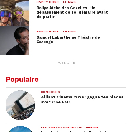
HAPPY HOUR - LE MAG
Rallye Aïcha des Gazelles: “le
dépassement de soi démarre avant
de partir”
HAPPY HOUR - LE MAG
Samuel Labarthe au Théâtre de
Carouge
PUBLICITÉ
Populaire
CONCOURS
Allianz Cinéma 2026: gagne tes places
avec One FM!
LES AMBASSADEURS DU TERROIR