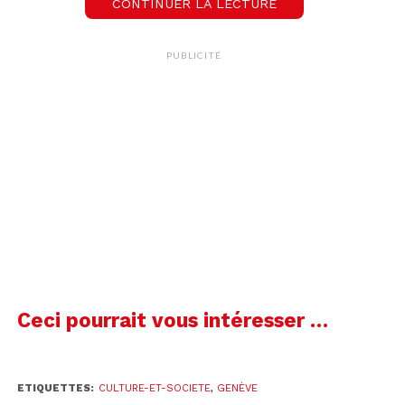
CONTINUER LA LECTURE
PUBLICITÉ
00:00
00:36
Nicolas Meylan
Maître d'enseignement et de recherche à l’Unité d'histoire et d'anthropologie des religions à l’Université de Lausanne
Notez le rendez-vous : lundi à 18h15 à Uni-
Bastions, salle B106.
Ceci pourrait vous intéresser …
ETIQUETTES:
CULTURE-ET-SOCIETE
,
GENÈVE