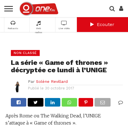
Ecouter
Podcasts
Web
Live vidéo
radios
NON CLASSÉ
La série « Game of thrones »
décryptée ce lundi à l’UNIGE
Par
Solène Revillard
Publié le
30 octobre 2017
Après Rome ou The Walking Dead, l’UNIGE
s’attaque à « Game of thrones ».