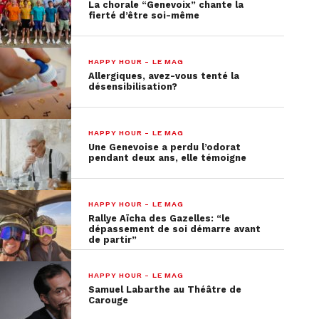
La chorale “Genevoix” chante la
enseignant et élève dans les années 80.
fierté d’être soi-même
HAPPY HOUR - LE MAG
Allergiques, avez-vous tenté la
désensibilisation?
HAPPY HOUR - LE MAG
Une Genevoise a perdu l’odorat
pendant deux ans, elle témoigne
HAPPY HOUR - LE MAG
Rallye Aïcha des Gazelles: “le
dépassement de soi démarre avant
de partir”
HAPPY HOUR - LE MAG
Samuel Labarthe au Théâtre de
Carouge