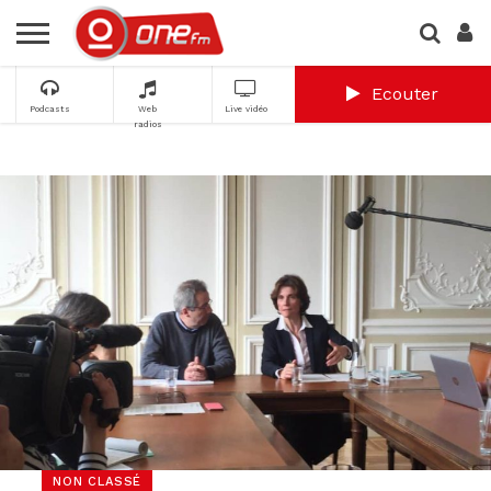
Ecouter
Podcasts
Web
Live vidéo
radios
NON CLASSÉ