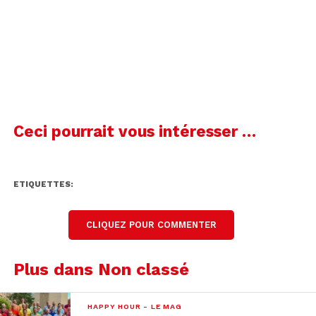
Selon le DIP, la prescription de cinq ans frapperait
une telle enquête administrative. Visiblement
contrariée, la Cheffe du DIP s’est étonnée de cette
lettre envoyée à cinq semaines des élections
cantonales. Elle a fustigé son contenu qui parle
d’Omerta de la part du DIP. Anne Emery-
Torracinta.
Ceci pourrait vous intéresser …
00:00
00:25
ETIQUETTES:
Anne Emery-Torracinta
Conseillère d'Etat en charge du département de l'instruction publique
CLIQUEZ POUR COMMENTER
Par ailleurs, la Conseillère d’Etat a fait le bilan de la
ligne «abus écoute» mise en place en décembre
Plus dans Non classé
et géré par le centre d’aide aux victimes. Il aurait
reçu une cinquantaine d’appels. Un seul cas
HAPPY HOUR - LE MAG
concernerait un cas d’abus sexuel entre