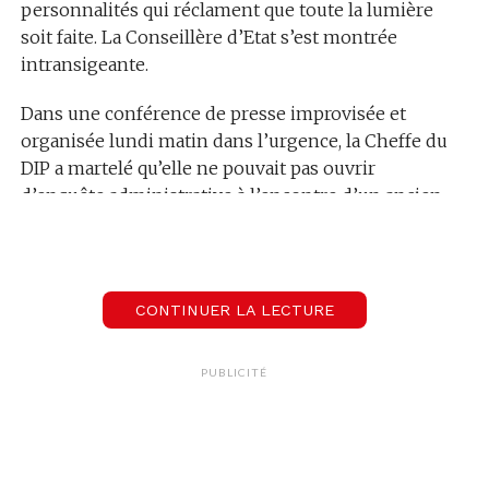
personnalités qui réclament que toute la lumière
soit faite. La Conseillère d’Etat s’est montrée
intransigeante.
Dans une conférence de presse improvisée et
organisée lundi matin dans l’urgence, la Cheffe du
DIP a martelé qu’elle ne pouvait pas ouvrir
d’enquête administrative à l’encontre d’un ancien
collaborateur. Elle a rappelé que Tariq Ramadan ne
travaillait plus au Département depuis 14 ans. On
écoute Anne Emery Torracinta.
CONTINUER LA LECTURE
00:00
00:35
PUBLICITÉ
Anne Emery-Torracinta
Conseillère d'Etat en charge du département de l'instruction publique