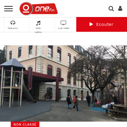
Ecouter
Podcasts
Web
Live vidéo
radios
NON CLASSÉ