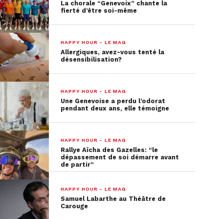
La chorale “Genevoix” chante la
fierté d’être soi-même
HAPPY HOUR - LE MAG
Allergiques, avez-vous tenté la
désensibilisation?
HAPPY HOUR - LE MAG
Une Genevoise a perdu l’odorat
pendant deux ans, elle témoigne
HAPPY HOUR - LE MAG
Rallye Aïcha des Gazelles: “le
dépassement de soi démarre avant
de partir”
HAPPY HOUR - LE MAG
Samuel Labarthe au Théâtre de
Carouge