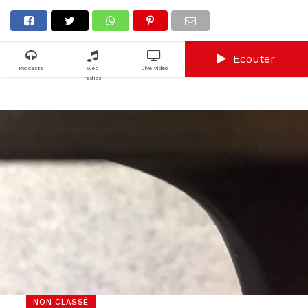
Ecouter
Podcasts
Web
Live vidéo
radios
NON CLASSÉ