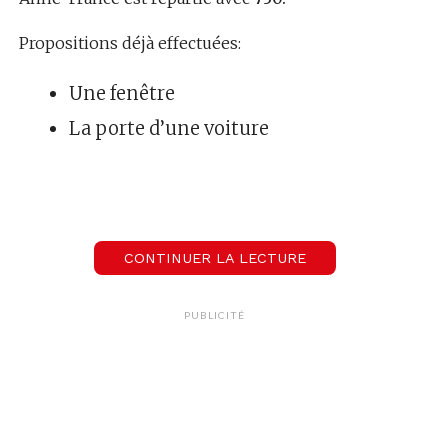
Propositions déjà effectuées:
Une fenêtre
La porte d’une voiture
La Lune
Du goudron
Une machine à café
CONTINUER LA LECTURE
Un cadre de fenêtre
Un Hublot d’avion
PUBLICITÉ
Une coquille d’oeuf
Un écran d’ordinateur
Une trousse
Une échographie