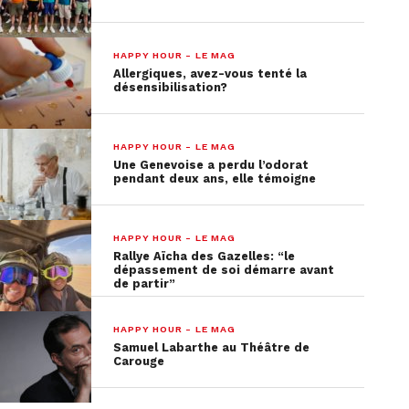
HAPPY HOUR - LE MAG
Allergiques, avez-vous tenté la
désensibilisation?
HAPPY HOUR - LE MAG
Une Genevoise a perdu l’odorat
pendant deux ans, elle témoigne
HAPPY HOUR - LE MAG
Rallye Aïcha des Gazelles: “le
dépassement de soi démarre avant
de partir”
HAPPY HOUR - LE MAG
Samuel Labarthe au Théâtre de
Carouge