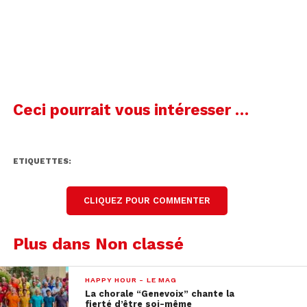
Un pied de table
Le manche d’un aspirateur
Une balle de Ping Pong
Un mur en crépi
Ceci pourrait vous intéresser …
Le marquage d’une route
Un dossier de chaise
ETIQUETTES:
Un évier
Réponse:
CLIQUEZ POUR COMMENTER
Plus dans Non classé
HAPPY HOUR - LE MAG
La chorale “Genevoix” chante la
fierté d’être soi-même