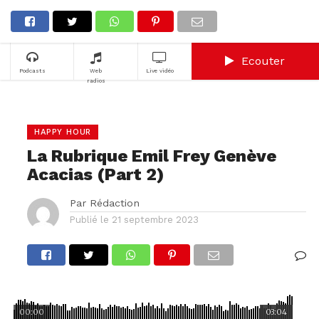
Ecouter
Podcasts
Web
Live vidéo
radios
HAPPY HOUR
La Rubrique Emil Frey Genève
Acacias (Part 2)
Par
Rédaction
Publié le
21 septembre 2023
00:00
03:04