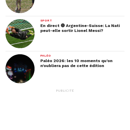
SPORT
En direct 🔴 Argentine-Suisse: La Nati
peut-elle sortir Lionel Messi?
PALÉO
Paléo 2026: les 10 moments qu’on
n’oubliera pas de cette édition
PUBLICITÉ
« Sinister »
s’offre quant à lui la seconde place du
classement en faisant monter le rythme cardiaque