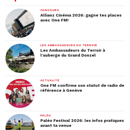
moyenne de 88 pulsations par minute a été
CONCOURS
enregistrée sur la totalité du film avec une pointe
Allianz Cinéma 2026: gagne tes places
à 132 battements (en temps normal, notre
avec One FM!
fréquence cardiaque se situe entre 60 et 70
battements par minute).
LES AMBASSADEURS DU TERROIR
Le film, sorti en mai 2020, nous replonge en plein
Les Ambassadeurs du Terroir à
lockdown
et suit la soirée terrifiante de six amis
l’auberge du Grand Donzel
qui font une séance de spiritisme sur zoom. On
vous laisse découvrir la bande-annonce.
ACTUALITÉ
One FM confirme son statut de radio de
référence à Genève
PALÉO
Paléo Festival 2026: les infos pratiques
avant ta venue