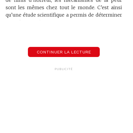
sont les mêmes chez tout le monde. C’est ainsi
qu’une étude scientifique a permis de déterminer
quel était le film le plus effrayant de tous les
temps.
CONTINUER LA LECTURE
PUBLICITÉ
The Ring
Un projet scientifique sur