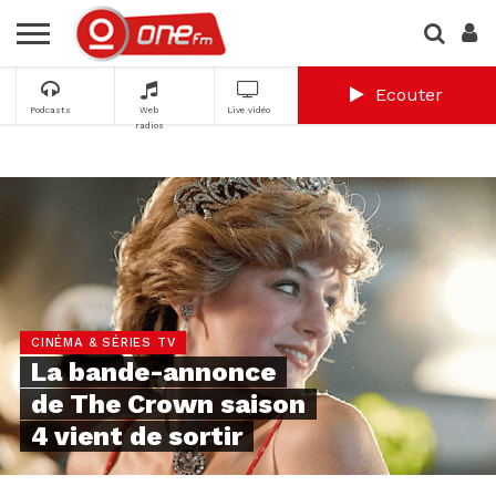
Ecouter
Podcasts
Web
Live vidéo
radios
CINÉMA & SÉRIES TV
La bande-annonce
de The Crown saison
4 vient de sortir