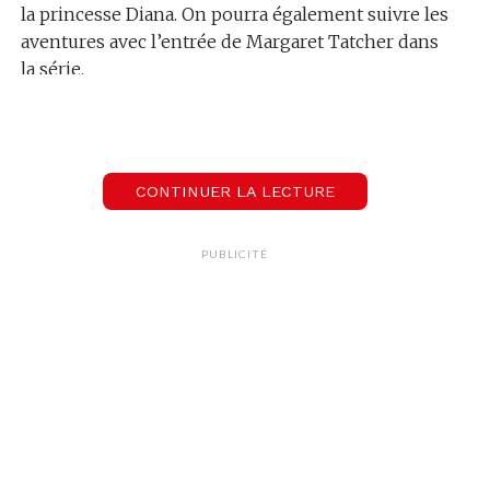
la princesse Diana. On pourra également suivre les
aventures avec l’entrée de Margaret Tatcher dans
la série.
CONTINUER LA LECTURE
PUBLICITÉ
Crédit : cineserie.com
On ne va pas continuer encore longtemps avec ce
suspens alors voici la bande annonce :