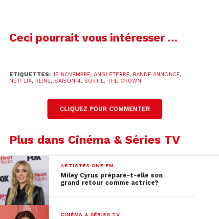
Ceci pourrait vous intéresser …
ETIQUETTES:
15 NOVEMBRE
,
ANGLETERRE
,
BANDE ANNONCE
,
NETFLIX
,
REINE
,
SAISON 4
,
SORTIE
,
THE CROWN
CLIQUEZ POUR COMMENTER
Plus dans Cinéma & Séries TV
ARTISTES ONE FM
Miley Cyrus prépare-t-elle son
grand retour comme actrice?
CINÉMA & SÉRIES TV