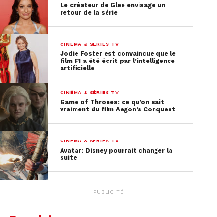
Le créateur de Glee envisage un
retour de la série
CINÉMA & SÉRIES TV
Jodie Foster est convaincue que le
film F1 a été écrit par l’intelligence
Toujours aussi bien réalisée, la bande-annonce
artificielle
nous met l’eau à la bouche pour la suite des
aventures royales. Il faudra patienter encore un
CINÉMA & SÉRIES TV
Game of Thrones: ce qu’on sait
peu avant la sortie sur Netflix de la saison 4. C’est
vraiment du film Aegon’s Conquest
le
15 novembre
que l’on pourra retrouver les
membres de la famille royale sur Netflix !
CINÉMA & SÉRIES TV
Qu’en pensez-vous de cette nouvelle bande-
Avatar: Disney pourrait changer la
suite
annonce ?
PUBLICITÉ