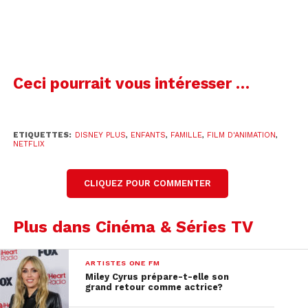
son fidèle ami, le jeune cuistot Linguini.
Disponible sur Disney +
Ceci pourrait vous intéresser …
ETIQUETTES:
DISNEY PLUS
,
ENFANTS
,
FAMILLE
,
FILM D'ANIMATION
,
NETFLIX
CLIQUEZ POUR COMMENTER
Plus dans Cinéma & Séries TV
ARTISTES ONE FM
Miley Cyrus prépare-t-elle son
grand retour comme actrice?