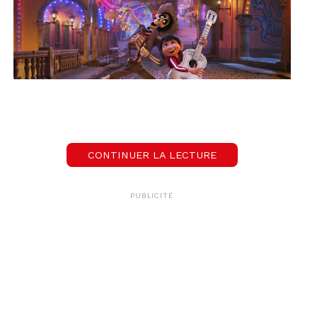
Crédit : KEYSTONE / AP Disney / PIXAR
CONTINUER LA LECTURE
Les films d’animation à voir
d’urgence
PUBLICITÉ
1 – Ratatouille
Un classique de Pixar qu’on aime revoir ! Remy
rêve de se lancer dans une carrière de cuisinier.
Son seul problème ? C’est un rat ! Pour réaliser
son rêve, il bravera tous les interdits, avec l’aide de