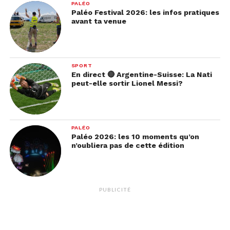
PALÉO
Paléo Festival 2026: les infos pratiques
avant ta venue
SPORT
En direct 🔴 Argentine-Suisse: La Nati
peut-elle sortir Lionel Messi?
PALÉO
Paléo 2026: les 10 moments qu’on
n’oubliera pas de cette édition
3 – La famille Wiloughby
Si vous aimez « Charlie et la Chocolaterie » ou
PUBLICITÉ
« Les orphelins Baudelaire », vous allez sûrement
adorer ce film !