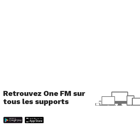
Il s’agit d’une adaptation d’un livre de Lois Lowr.
Une fratrie tente de s’échapper des griffes de
leurs parents maltraitants. Pour ce faire, Jane, Tim
ainsi que Barnaby A et B décident de mettre au
point un plan afin de se débarrasser de leurs
horribles parents. Or dans leur plan, les enfants
n’avaient pas prévu d’éventuelles complications….
Disponible sur Netflix
Retrouvez One FM sur
tous les supports