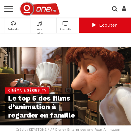
Ecouter
Podcasts
Web
Live vidéo
radios
CINÉMA & SÉRIES TV
Le top 5 des films
d’animation à
regarder en famille
Crédit : KEYSTONE / AP Disney Enterprises and Pixar Animation