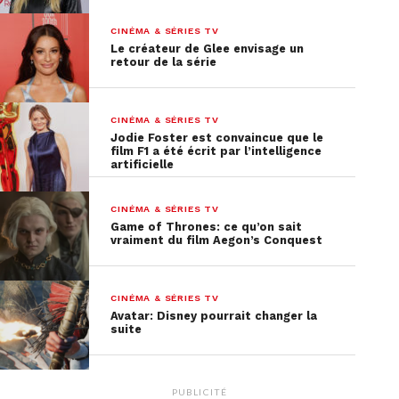
CINÉMA & SÉRIES TV
Le créateur de Glee envisage un
retour de la série
CINÉMA & SÉRIES TV
Jodie Foster est convaincue que le
film F1 a été écrit par l’intelligence
artificielle
2 – Kirikou et la sorcière
CINÉMA & SÉRIES TV
C’est le film d’animation parfait si vous souhaitez
Game of Thrones: ce qu’on sait
découvrir de nouvelles cultures ! L’histoire se
vraiment du film Aegon’s Conquest
déroule en Afrique, en plein cœur du village de
Kirikou ensorcelé par la sorcière Karaba. Ce petit
CINÉMA & SÉRIES TV
garçon vaillant cherche à découvrir le secret de la
Avatar: Disney pourrait changer la
méchante sorcière pour délivrer son village de la
suite
malédiction.
Disponible sur Canal +
PUBLICITÉ