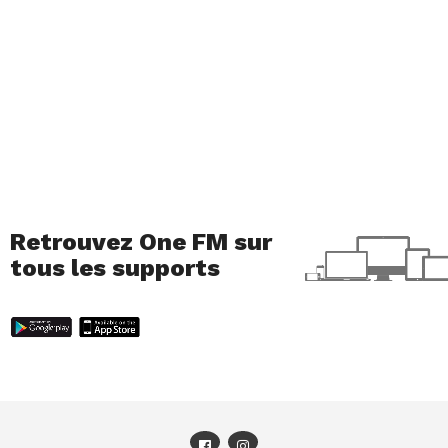
Avec plusieurs milliers d’autres, ces œuvres furent
pillées lors de l’invasion des troupes coloniales
françaises en 1892. Mais comment vivre le retour de
ces ancêtres dans un pays qui a dû se construire et
composer avec leur absence ? Tandis que l’âme des
œuvres se libère, le débat fait rage parmi les
étudiants de l’université d’Abomey Calavi. »
Retrouvez One FM sur
tous les supports