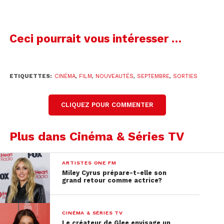
Ceci pourrait vous intéresser …
ETIQUETTES:
CINÉMA
,
FILM
,
NOUVEAUTÉS
,
SEPTEMBRE
,
SORTIES
CLIQUEZ POUR COMMENTER
Plus dans Cinéma & Séries TV
ARTISTES ONE FM
Miley Cyrus prépare-t-elle son
grand retour comme actrice?
CINÉMA & SÉRIES TV
Le créateur de Glee envisage un