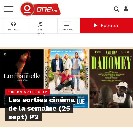
Ecouter
Podcasts
Web
Live vidéo
radios
CINÉMA & SÉRIES TV
Les sorties cinéma
de la semaine (25
sept) P2