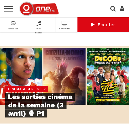
Ecouter
Podcasts
Web
Live vidéo
radios
CINÉMA & SÉRIES TV
Les sorties cinéma
de la semaine (3
avril) 🍿 P1