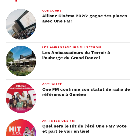
une année sabbatique pour sauver la planète mais
surtout pour sécher l’école ! Mais Latouche ne
CONCOURS
Allianz Cinéma 2026: gagne tes places
compte pas le laisser faire si facilement… Tricheur
avec One FM!
et écolo, c’est pas du gâteau ! »
LES AMBASSADEURS DU TERROIR
Les Ambassadeurs du Terroir à
l’auberge du Grand Donzel
ACTUALITÉ
One FM confirme son statut de radio de
référence à Genève
ARTISTES ONE FM
Quel sera le Hit de l’été One FM? Vote
et part le voir en live!